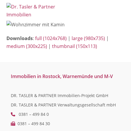
Open
Close
Skip
mobile
mobile
to
menu
menu
content
Downloads
:
full (1024x768)
|
large (980x735)
|
medium (300x225)
|
thumbnail (150x113)
Immobilien in Rostock, Warnemünde und M-V
DR. TASLER & PARTNER Immobilien-Projekt GmbH
DR. TASLER & PARTNER Verwaltungsgesellschaft mbH
0381 – 499 84 0
0381 – 499 84 30