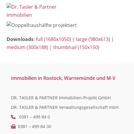
Open
Close
Skip
mobile
mobile
to
menu
menu
content
Downloads
:
full (1680x1050)
|
large (980x613)
|
medium (300x188)
|
thumbnail (150x150)
Immobilien in Rostock, Warnemünde und M-V
DR. TASLER & PARTNER Immobilien-Projekt GmbH
DR. TASLER & PARTNER Verwaltungsgesellschaft mbH
0381 – 499 84 0
0381 – 499 84 30