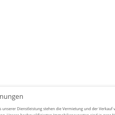
nungen
 unserer Dienstleistung stehen die Vermietung und der Verkauf 
g. Unsere hochqualifizierten Immobilienexperten sind in ganz M