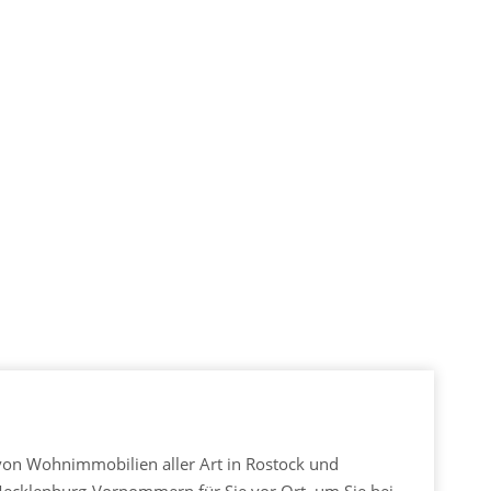
von Wohnimmobilien aller Art in Rostock und
ecklenburg-Vorpommern für Sie vor Ort, um Sie bei