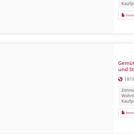
Kaufpr
Immo
Gemüt
und St
1818
Zimme
Wohnf
Kaufpr
Immo