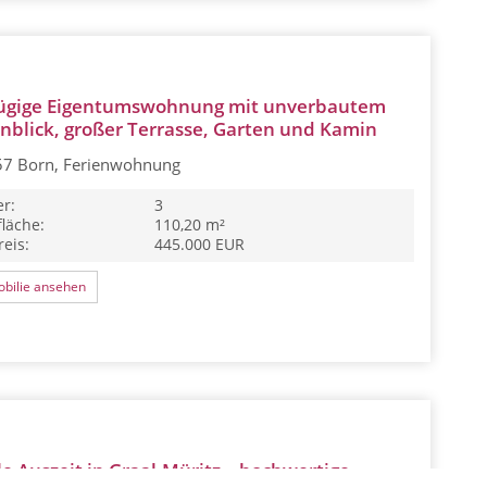
ügige Eigentumswohnung mit unverbautem
blick, großer Terrasse, Garten und Kamin
7 Born, Ferienwohnung
r:
3
läche:
110,20 m²
eis:
445.000 EUR
bilie ansehen
lle Auszeit in Graal-Müritz – hochwertige