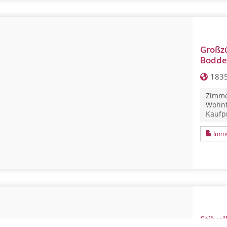
Großz
Bodden
1835
Zimme
Wohnf
Kaufpr
Immo
Stilvo