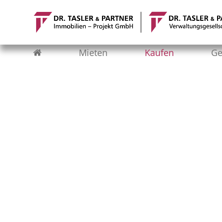
Skip
to
content
Mieten
Kaufen
Ge