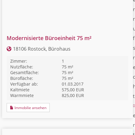
r
r
Modernisierte Büroeinheit 75 m²
f
18106 Rostock, Bürohaus
r
Zimmer:
1
Nutzfläche:
75 m²
Gesamtfläche:
75 m²
Bürofläche:
75 m²
Verfügbar ab:
01.03.2017
Kaltmiete
575,00 EUR
Warmmiete
825,00 EUR
t
Immobilie ansehen
r
t