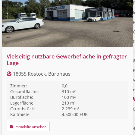
I
P
Vielseitig nutzbare Gewerbefläche in gefragter
Lage
18055 Rostock, Bürohaus
V
Zimmer:
0,0
Gesamtfläche:
310 m²
Bürofläche:
100 m²
Lagerfläche:
210 m²
Grundstück:
2.239 m²
Kaltmiete
4.500,00 EUR
–
Immobilie ansehen