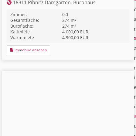
18311 Ribnitz Damgarten, Bürohaus
Zimmer:
0,0
Gesamtfläche:
274 m²
Bürofläche:
274 m²
Kaltmiete
4.000,00 EUR
Warmmiete
4.900,00 EUR
Immobilie ansehen
r
r
i
r