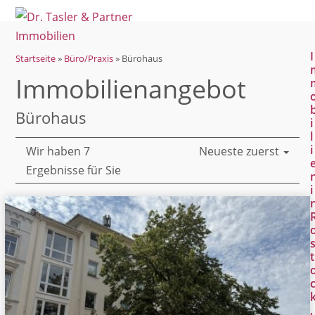
Open
Close
Skip
mobile
mobile
to
menu
menu
content
I
Startseite
»
Büro/Praxis
»
Bürohaus
Immobilien­angebot
Bürohaus
i
l
i
Wir haben 7
Neueste zuerst
Ergebnisse für Sie
i
t
,