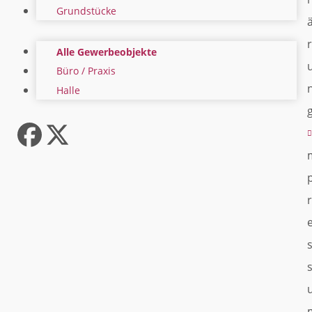
Grundstücke
r
Alle Gewerbeobjekte
Büro / Praxis
Halle
Facebook
Twitter
(deprecated)
r