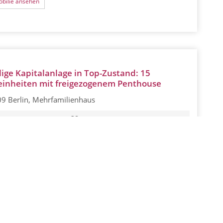
bilie ansehen
ige Kapitalanlage in Top-Zustand: 15
inheiten mit freigezogenem Penthouse
9 Berlin, Mehrfamilienhaus
r:
38
läche:
1.135 m²
stück:
591 m²
:
vermietet
eis:
4.250.000 EUR
bilie ansehen