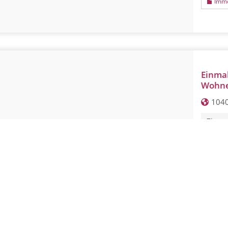
Immo
Einmal
Wohne
1040
Zimme
Wohnf
Grund
Status
Kaufpr
Immo