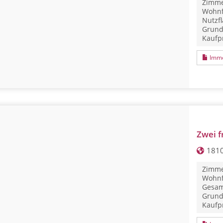
Zimme
Wohnf
Nutzfl
Grund
Kaufpr
Immo
Zwei f
1810
Zimme
Wohnf
Gesam
Grund
Kaufpr