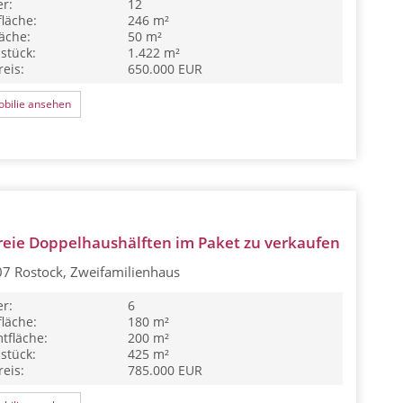
r:
12
läche:
246 m²
äche:
50 m²
stück:
1.422 m²
eis:
650.000 EUR
bilie ansehen
reie Doppelhaushälften im Paket zu verkaufen
7 Rostock, Zweifamilienhaus
r:
6
läche:
180 m²
tfläche:
200 m²
stück:
425 m²
eis:
785.000 EUR