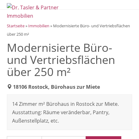
Open
Close
Skip
mobile
mobile
to
menu
menu
content
Startseite
»
Immobilien
»
Modernisierte Büro- und Vertriebsflächen
über 250 m²
Modernisierte Büro-
und Vertriebsflächen
über 250 m²
18106 Rostock, Bürohaus zur Miete
14 Zimmer m² Bürohaus in Rostock zur Miete.
Ausstattung: Räume veränderbar, Pantry,
Außenstellplatz, etc.