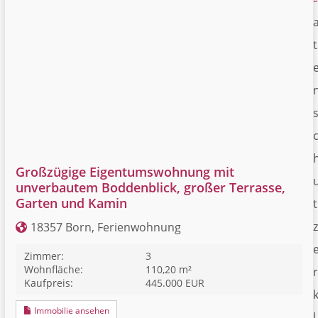
t
Großzügige Eigentumswohnung mit
unverbautem Boddenblick, großer Terrasse,
Garten und Kamin
t
z
18357 Born, Ferienwohnung
Zimmer:
3
Wohnfläche:
110,20 m²
r
Kaufpreis:
445.000 EUR
Immobilie ansehen
l