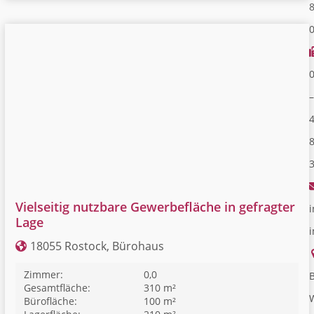
–
Vielseitig nutzbare Gewerbefläche in gefragter
i
Lage
18055 Rostock, Bürohaus
Zimmer:
0,0
B
Gesamtfläche:
310 m²
Bürofläche:
100 m²