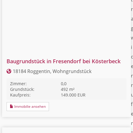
r
i
Baugrundstück in Fresendorf bei Kösterbeck
18184 Roggentin, Wohngrundstück
r
Zimmer:
0,0
r
Grundstück:
492 m²
Kaufpreis:
149.000 EUR
f
Immobilie ansehen