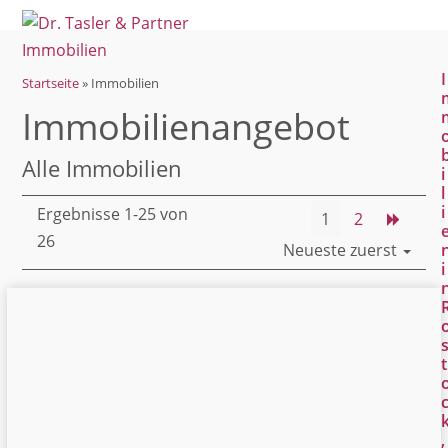
Open
Close
Skip
mobile
mobile
to
menu
menu
content
I
Startseite
»
Immobilien
Immobilien­angebot
Alle Immobilien
i
l
i
Ergebnisse 1-25 von
1
2
26
Neueste zuerst
i
t
,