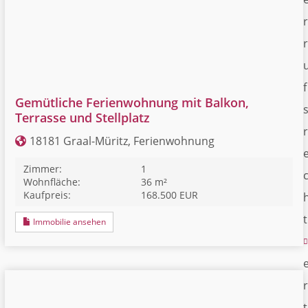
r
r
f
Gemütliche Ferienwohnung mit Balkon,
Terrasse und Stellplatz
r
18181 Graal-Müritz, Ferienwohnung
Zimmer:
1
Wohnfläche:
36 m²
Kaufpreis:
168.500 EUR
t
Immobilie ansehen
r
t