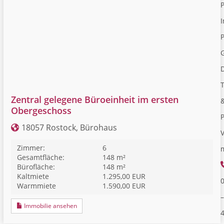
I
P
Zentral gelegene Büroeinheit im ersten
Obergeschoss
18057 Rostock, Bürohaus
V
Zimmer:
6
Gesamtfläche:
148 m²
Bürofläche:
148 m²
Kaltmiete
1.295,00 EUR
Warmmiete
1.590,00 EUR
–
Immobilie ansehen