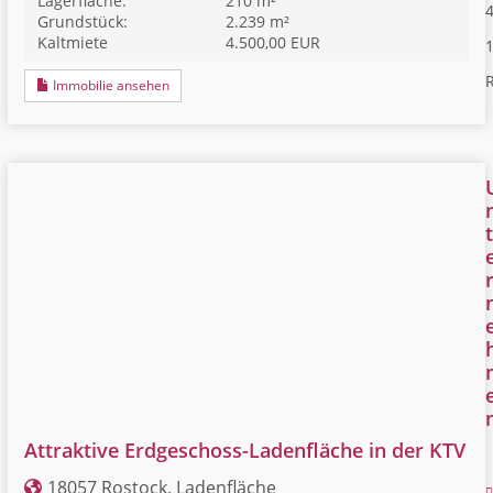
Lagerfläche:
210 m²
4
Grundstück:
2.239 m²
Kaltmiete
4.500,00 EUR
R
Immobilie ansehen
t
Attraktive Erdgeschoss-Ladenfläche in der KTV
18057 Rostock, Ladenfläche