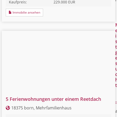
Kaufpreis:
229.000 EUR
Immobilie ansehen
i
t
t
5 Ferienwohnungen unter einem Reetdach
18375 born, Mehrfamilienhaus