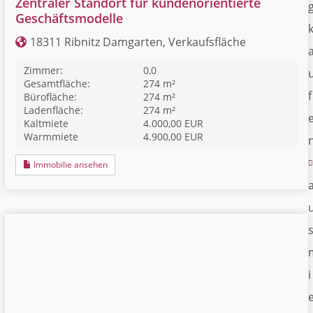
Zentraler Standort für kundenorientierte
Geschäftsmodelle
18311 Ribnitz Damgarten, Verkaufsfläche
Zimmer:
0,0
Gesamtfläche:
274 m²
f
Bürofläche:
274 m²
Ladenfläche:
274 m²
Kaltmiete
4.000,00 EUR
Warmmiete
4.900,00 EUR
Immobilie ansehen
i