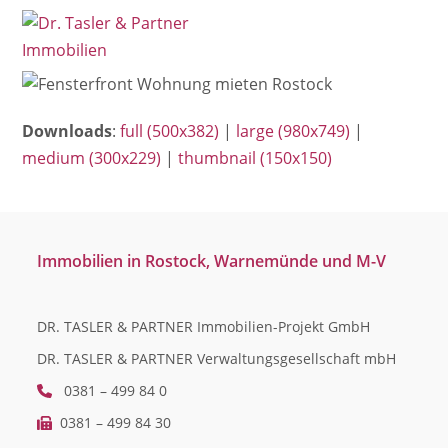
Open
Close
Skip
mobile
mobile
to
menu
menu
content
Downloads
:
full (500x382)
|
large (980x749)
|
medium (300x229)
|
thumbnail (150x150)
Immobilien in Rostock, Warnemünde und M-V
DR. TASLER & PARTNER Immobilien-Projekt GmbH
DR. TASLER & PARTNER Verwaltungsgesellschaft mbH
0381 – 499 84 0
0381 – 499 84 30