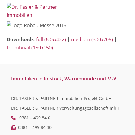
Open
Close
Skip
mobile
mobile
to
menu
menu
content
Downloads
:
full (605x422)
|
medium (300x209)
|
thumbnail (150x150)
Immobilien in Rostock, Warnemünde und M-V
DR. TASLER & PARTNER Immobilien-Projekt GmbH
DR. TASLER & PARTNER Verwaltungsgesellschaft mbH
0381 – 499 84 0
0381 – 499 84 30