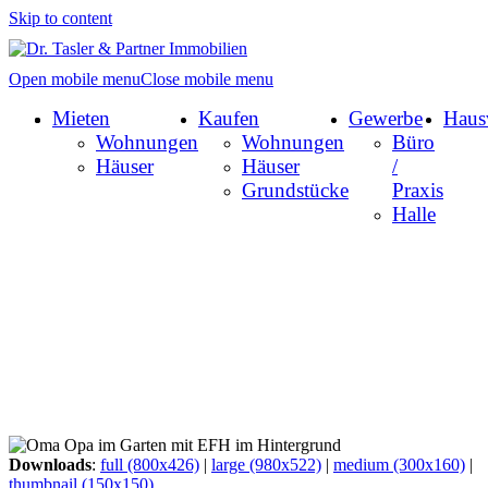
Skip to content
Open mobile menu
Close mobile menu
Mieten
Kaufen
Gewerbe
Haus
Wohnungen
Wohnungen
Büro
Häuser
Häuser
/
Grundstücke
Praxis
Halle
Downloads
:
full (800x426)
|
large (980x522)
|
medium (300x160)
|
thumbnail (150x150)