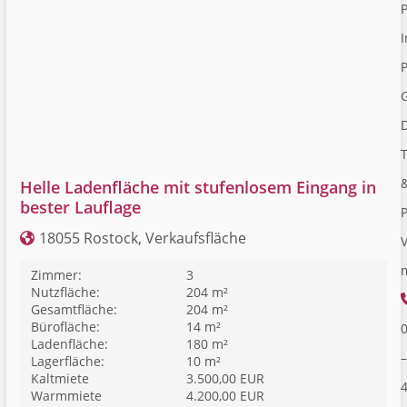
I
P
Helle Ladenfläche mit stufenlosem Eingang in
bester Lauflage
18055 Rostock, Verkaufsfläche
V
Zimmer:
3
Nutzfläche:
204 m²
Gesamtfläche:
204 m²
Bürofläche:
14 m²
Ladenfläche:
180 m²
–
Lagerfläche:
10 m²
Kaltmiete
3.500,00 EUR
Warmmiete
4.200,00 EUR