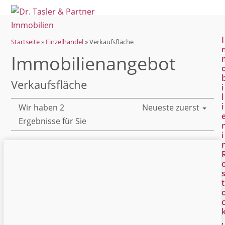
Open
Close
Skip
mobile
mobile
to
menu
menu
content
I
Startseite
»
Einzelhandel
»
Verkaufsfläche
Immobilien­angebot
Verkaufsfläche
i
l
i
Wir haben 2
Neueste zuerst
Ergebnisse für Sie
i
t
,