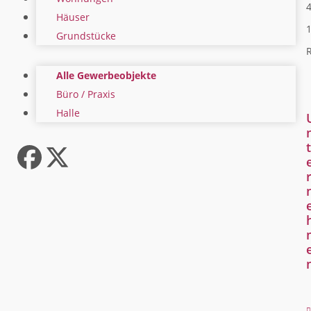
4
Häuser
Grundstücke
R
Alle Gewerbeobjekte
Büro / Praxis
Halle
t
Facebook
Twitter
(deprecated)