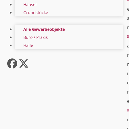
Häuser
Grundstücke
Alle Gewerbeobjekte
Büro / Praxis
Halle
r
r
Facebook
Twitter
i
(deprecated)
r