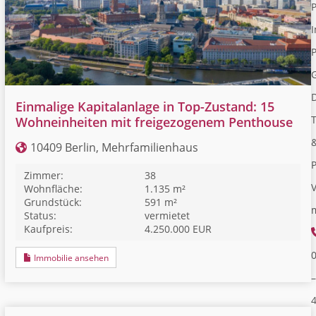
I
P
Einmalige Kapitalanlage in Top-Zustand: 15
Wohneinheiten mit freigezogenem Penthouse
10409 Berlin, Mehrfamilienhaus
Zimmer:
38
V
Wohnfläche:
1.135 m²
Grundstück:
591 m²
Status:
vermietet
Kaufpreis:
4.250.000 EUR
Immobilie ansehen
–