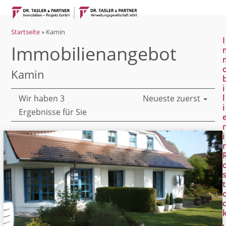
Open
Close
Skip
mobile
mobile
to
menu
menu
Startseite
»
Kamin
content
I
Immobilien­angebot
Kamin
i
l
Wir haben 3
Neueste zuerst
i
Ergebnisse für Sie
i
t
,