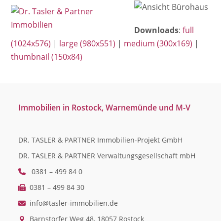
Open
Close
Skip
mobile
mobile
to
Downloads
:
full
menu
menu
content
(1024x576)
|
large (980x551)
|
medium (300x169)
|
thumbnail (150x84)
Immobilien in Rostock, Warnemünde und M-V
DR. TASLER & PARTNER Immobilien-Projekt GmbH
DR. TASLER & PARTNER Verwaltungsgesellschaft mbH
0381 – 499 84 0
0381 – 499 84 30
info@tasler-immobilien.de
Barnstorfer Weg 48, 18057 Rostock