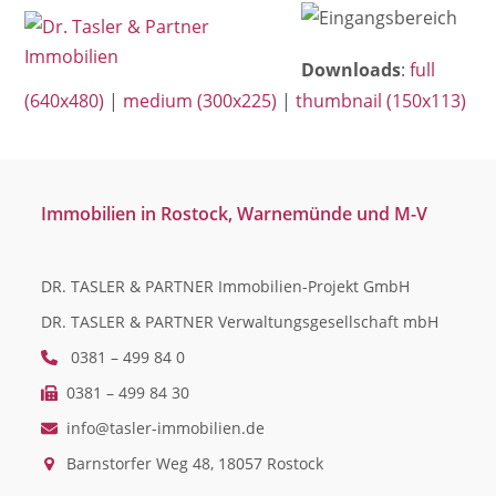
Open
Close
Skip
mobile
mobile
to
menu
menu
Downloads
:
full
content
(640x480)
|
medium (300x225)
|
thumbnail (150x113)
Immobilien in Rostock, Warnemünde und M-V
DR. TASLER & PARTNER Immobilien-Projekt GmbH
DR. TASLER & PARTNER Verwaltungsgesellschaft mbH
0381 – 499 84 0
0381 – 499 84 30
info@tasler-immobilien.de
Barnstorfer Weg 48, 18057 Rostock