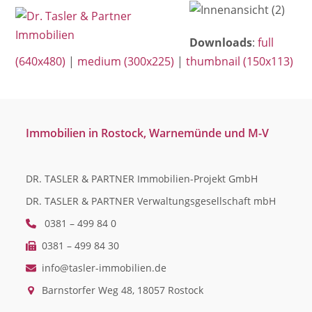
Open
Close
Skip
mobile
mobile
to
Downloads
:
full
menu
menu
content
(640x480)
|
medium (300x225)
|
thumbnail (150x113)
Immobilien in Rostock, Warnemünde und M-V
DR. TASLER & PARTNER Immobilien-Projekt GmbH
DR. TASLER & PARTNER Verwaltungsgesellschaft mbH
0381 – 499 84 0
0381 – 499 84 30
info@tasler-immobilien.de
Barnstorfer Weg 48, 18057 Rostock