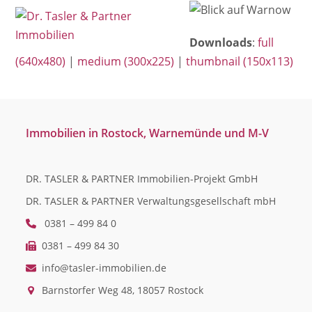
Open
Close
Skip
mobile
mobile
to
Downloads
:
full
menu
menu
content
(640x480)
|
medium (300x225)
|
thumbnail (150x113)
Immobilien in Rostock, Warnemünde und M-V
DR. TASLER & PARTNER Immobilien-Projekt GmbH
DR. TASLER & PARTNER Verwaltungsgesellschaft mbH
0381 – 499 84 0
0381 – 499 84 30
info@tasler-immobilien.de
Barnstorfer Weg 48, 18057 Rostock