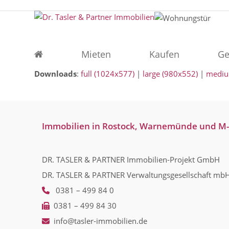
Skip
to
content
Mieten
Kaufen
Ge
Downloads
:
full (1024x577)
|
large (980x552)
|
mediu
Immobilien in Rostock, Warnemünde und M
DR. TASLER & PARTNER Immobilien-Projekt GmbH
DR. TASLER & PARTNER Verwaltungsgesellschaft mb
0381 – 499 84 0
0381 – 499 84 30
info@tasler-immobilien.de