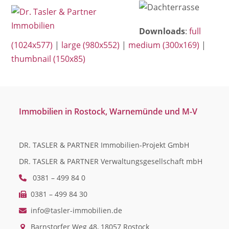
Open
Close
Skip
mobile
mobile
to
Downloads
:
full
menu
menu
content
(1024x577)
|
large (980x552)
|
medium (300x169)
|
thumbnail (150x85)
Immobilien in Rostock, Warnemünde und M-V
DR. TASLER & PARTNER Immobilien-Projekt GmbH
DR. TASLER & PARTNER Verwaltungsgesellschaft mbH
0381 – 499 84 0
0381 – 499 84 30
info@tasler-immobilien.de
Barnstorfer Weg 48, 18057 Rostock