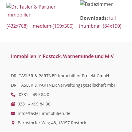
Open
Close
Skip
mobile
mobile
to
Downloads
:
full
menu
menu
content
(432x768)
|
medium (169x300)
|
thumbnail (84x150)
Immobilien in Rostock, Warnemünde und M-V
DR. TASLER & PARTNER Immobilien-Projekt GmbH
DR. TASLER & PARTNER Verwaltungsgesellschaft mbH
0381 – 499 84 0
0381 – 499 84 30
info@tasler-immobilien.de
Barnstorfer Weg 48, 18057 Rostock