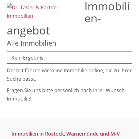
Immobili
Open
Close
Skip
mobile
mobile
to
en­
menu
menu
content
angebot
Alle Immobilien
Kein Ergebnis.
Derzeit führen wir keine Immobilie online, die zu Ihrer
Suche passt.
Fragen Sie uns bitte persönlich nach Ihrer Wunsch-
Immobilie!
Immobilien in Rostock, Warnemünde und M-V