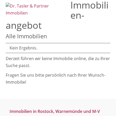
Immobili
Open
Close
Skip
mobile
mobile
to
en­
menu
menu
content
angebot
Alle Immobilien
Kein Ergebnis.
Derzeit führen wir keine Immobilie online, die zu Ihrer
Suche passt.
Fragen Sie uns bitte persönlich nach Ihrer Wunsch-
Immobilie!
Immobilien in Rostock, Warnemünde und M-V