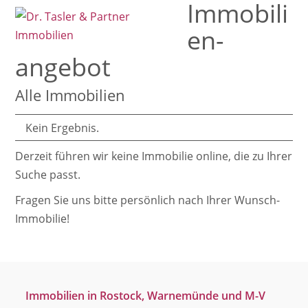
Immobili
Open
Close
Skip
mobile
mobile
to
en­
menu
menu
content
angebot
Alle Immobilien
Kein Ergebnis.
Derzeit führen wir keine Immobilie online, die zu Ihrer
Suche passt.
Fragen Sie uns bitte persönlich nach Ihrer Wunsch-
Immobilie!
Immobilien in Rostock, Warnemünde und M-V