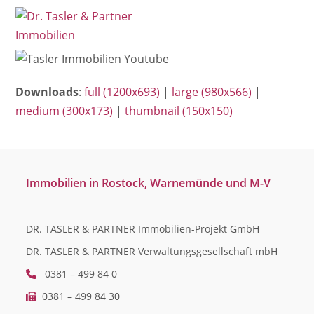
Open
Close
Skip
mobile
mobile
to
menu
menu
content
Downloads
:
full (1200x693)
|
large (980x566)
|
medium (300x173)
|
thumbnail (150x150)
Immobilien in Rostock, Warnemünde und M-V
DR. TASLER & PARTNER Immobilien-Projekt GmbH
DR. TASLER & PARTNER Verwaltungsgesellschaft mbH
0381 – 499 84 0
0381 – 499 84 30