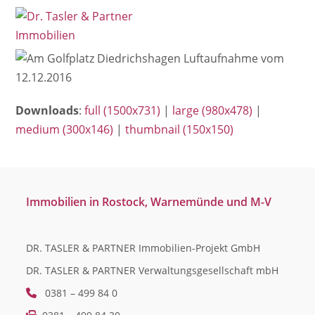
Open
Close
Skip
mobile
mobile
to
menu
menu
content
Downloads
:
full (1500x731)
|
large (980x478)
|
medium (300x146)
|
thumbnail (150x150)
Immobilien in Rostock, Warnemünde und M-V
DR. TASLER & PARTNER Immobilien-Projekt GmbH
DR. TASLER & PARTNER Verwaltungsgesellschaft mbH
0381 – 499 84 0