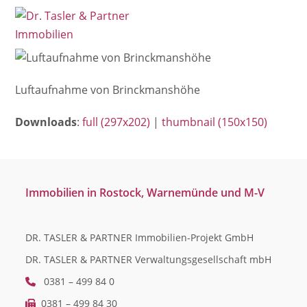
Open
Close
Skip
mobile
mobile
to
menu
menu
content
Luftaufnahme von Brinckmanshöhe
Downloads
:
full (297x202)
|
thumbnail (150x150)
Immobilien in Rostock, Warnemünde und M-V
DR. TASLER & PARTNER Immobilien-Projekt GmbH
DR. TASLER & PARTNER Verwaltungsgesellschaft mbH
0381 – 499 84 0
0381 – 499 84 30