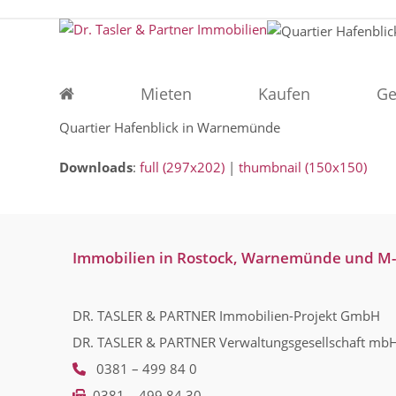
Skip
to
content
Mieten
Kaufen
Ge
Quartier Hafenblick in Warnemünde
Downloads
:
full (297x202)
|
thumbnail (150x150)
Immobilien in Rostock, Warnemünde und M
DR. TASLER & PARTNER Immobilien-Projekt GmbH
DR. TASLER & PARTNER Verwaltungsgesellschaft mb
0381 – 499 84 0
0381 – 499 84 30