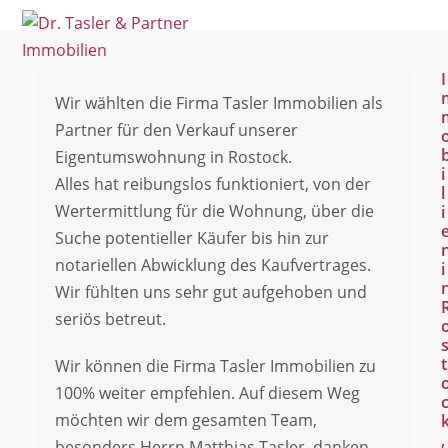
Open
Close
Skip
mobile
mobile
to
menu
menu
content
I
Wir wählten die Firma Tasler Immobilien als
Partner für den Verkauf unserer
Eigentumswohnung in Rostock.
i
Alles hat reibungslos funktioniert, von der
l
Wertermittlung für die Wohnung, über die
i
Suche potentieller Käufer bis hin zur
notariellen Abwicklung des Kaufvertrages.
i
Wir fühlten uns sehr gut aufgehoben und
seriös betreut.
t
Wir können die Firma Tasler Immobilien zu
100% weiter empfehlen. Auf diesem Weg
möchten wir dem gesamten Team,
,
besonders Herrn Matthias Tasler, danken.