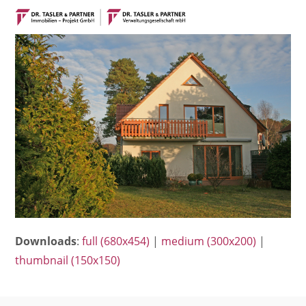
Open
Close
Skip
mobile
mobile
to
menu
menu
content
Downloads
:
full (680x454)
|
medium (300x200)
|
thumbnail (150x150)