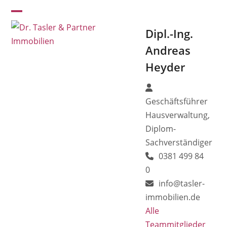
Skip
Open
Close
to
Dipl.-Ing.
mobile
mobile
content
menu
menu
Andreas
Heyder
Geschäftsführer
Hausverwaltung,
Diplom-
Sachverständiger
0381 499 84
0
info@tasler-
immobilien.de
Alle
Teammitglieder