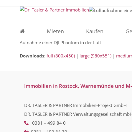
Skip
to
content
Mieten
Kaufen
Ge
Aufnahme einer DJI Phantom in der Luft
Downloads
:
full (800x450)
|
large (980x551)
|
medium
Immobilien in Rostock, Warnemünde und M
DR. TASLER & PARTNER Immobilien-Projekt GmbH
DR. TASLER & PARTNER Verwaltungsgesellschaft mb
0381 – 499 84 0
0381 – 499 84 30