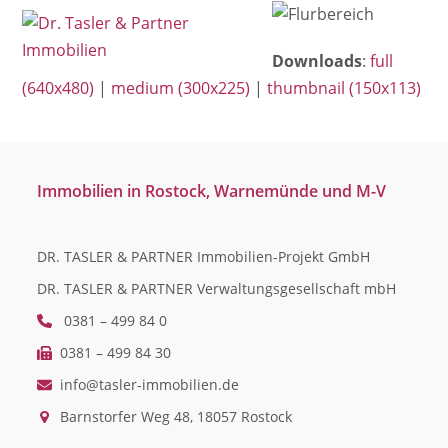
Open
Close
Skip
mobile
mobile
to
Downloads
:
full
menu
menu
content
(640x480)
|
medium (300x225)
|
thumbnail (150x113)
Immobilien in Rostock, Warnemünde und M-V
DR. TASLER & PARTNER Immobilien-Projekt GmbH
DR. TASLER & PARTNER Verwaltungsgesellschaft mbH
0381 – 499 84 0
0381 – 499 84 30
info@tasler-immobilien.de
Barnstorfer Weg 48, 18057 Rostock