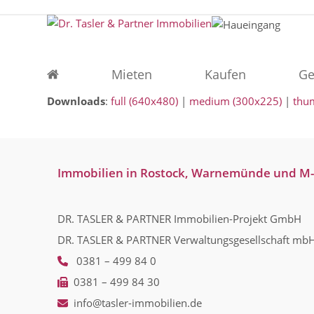
Skip
to
content
Mieten
Kaufen
Ge
Downloads
:
full (640x480)
|
medium (300x225)
|
thu
Immobilien in Rostock, Warnemünde und M
DR. TASLER & PARTNER Immobilien-Projekt GmbH
DR. TASLER & PARTNER Verwaltungsgesellschaft mb
0381 – 499 84 0
0381 – 499 84 30
info@tasler-immobilien.de