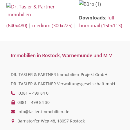
Open
Close
Skip
mobile
mobile
to
Downloads
:
full
menu
menu
content
(640x480)
|
medium (300x225)
|
thumbnail (150x113)
Immobilien in Rostock, Warnemünde und M-V
DR. TASLER & PARTNER Immobilien-Projekt GmbH
DR. TASLER & PARTNER Verwaltungsgesellschaft mbH
0381 – 499 84 0
0381 – 499 84 30
info@tasler-immobilien.de
Barnstorfer Weg 48, 18057 Rostock