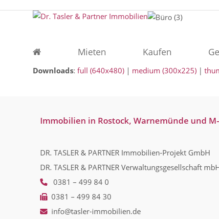
Skip
to
content
Mieten
Kaufen
Ge
Downloads
:
full (640x480)
|
medium (300x225)
|
thu
Immobilien in Rostock, Warnemünde und M
DR. TASLER & PARTNER Immobilien-Projekt GmbH
DR. TASLER & PARTNER Verwaltungsgesellschaft mb
0381 – 499 84 0
0381 – 499 84 30
info@tasler-immobilien.de