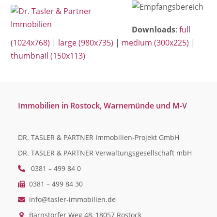
Open
Close
Skip
mobile
mobile
to
Downloads
:
full
menu
menu
content
(1024x768)
|
large (980x735)
|
medium (300x225)
|
thumbnail (150x113)
Immobilien in Rostock, Warnemünde und M-V
DR. TASLER & PARTNER Immobilien-Projekt GmbH
DR. TASLER & PARTNER Verwaltungsgesellschaft mbH
0381 – 499 84 0
0381 – 499 84 30
info@tasler-immobilien.de
Barnstorfer Weg 48, 18057 Rostock