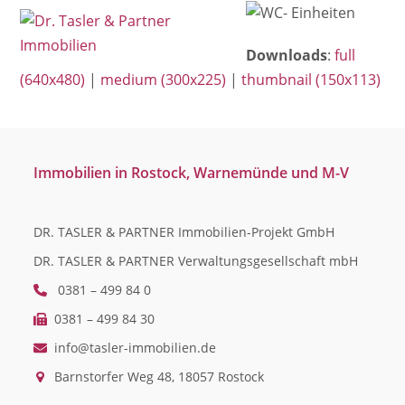
Open
Close
Skip
mobile
mobile
to
Downloads
:
full
menu
menu
content
(640x480)
|
medium (300x225)
|
thumbnail (150x113)
Immobilien in Rostock, Warnemünde und M-V
DR. TASLER & PARTNER Immobilien-Projekt GmbH
DR. TASLER & PARTNER Verwaltungsgesellschaft mbH
0381 – 499 84 0
0381 – 499 84 30
info@tasler-immobilien.de
Barnstorfer Weg 48, 18057 Rostock