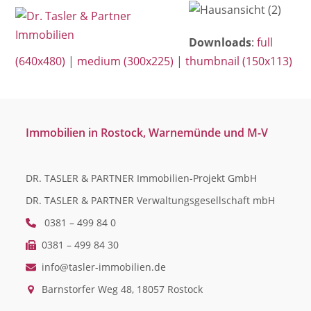
Open
Close
Skip
mobile
mobile
to
Downloads
:
full
menu
menu
content
(640x480)
|
medium (300x225)
|
thumbnail (150x113)
Immobilien in Rostock, Warnemünde und M-V
DR. TASLER & PARTNER Immobilien-Projekt GmbH
DR. TASLER & PARTNER Verwaltungsgesellschaft mbH
0381 – 499 84 0
0381 – 499 84 30
info@tasler-immobilien.de
Barnstorfer Weg 48, 18057 Rostock