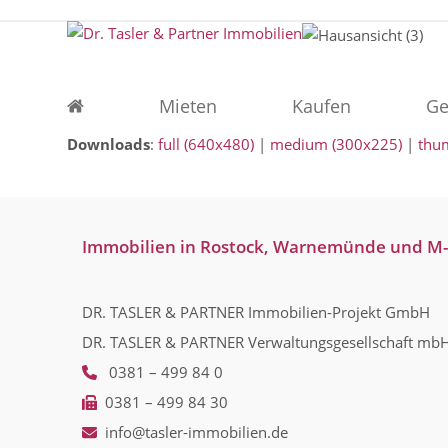
Skip
to
content
Mieten
Kaufen
Ge
Downloads
:
full (640x480)
|
medium (300x225)
|
thu
Immobilien in Rostock, Warnemünde und M
DR. TASLER & PARTNER Immobilien-Projekt GmbH
DR. TASLER & PARTNER Verwaltungsgesellschaft mb
0381 – 499 84 0
0381 – 499 84 30
info@tasler-immobilien.de