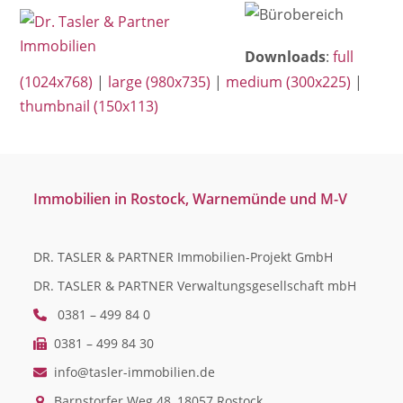
Open
Close
Skip
mobile
mobile
to
menu
menu
Downloads
:
full
content
(1024x768)
|
large (980x735)
|
medium (300x225)
|
thumbnail (150x113)
Immobilien in Rostock, Warnemünde und M-V
DR. TASLER & PARTNER Immobilien-Projekt GmbH
DR. TASLER & PARTNER Verwaltungsgesellschaft mbH
0381 – 499 84 0
0381 – 499 84 30
info@tasler-immobilien.de
Barnstorfer Weg 48, 18057 Rostock