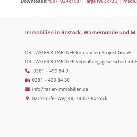
Downloads
:
full (1024x768)
|
large (980x735)
|
mediu
Immobilien in Rostock, Warnemünde und M
DR. TASLER & PARTNER Immobilien-Projekt GmbH
DR. TASLER & PARTNER Verwaltungsgesellschaft mb
0381 – 499 84 0
0381 – 499 84 30
info@tasler-immobilien.de
Barnstorfer Weg 48, 18057 Rostock