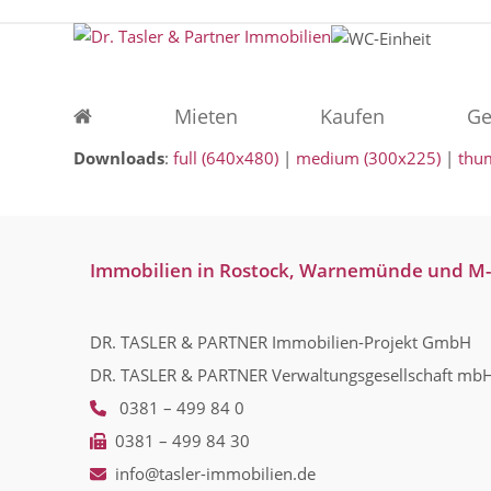
Skip
to
content
Mieten
Kaufen
Ge
Downloads
:
full (640x480)
|
medium (300x225)
|
thu
Immobilien in Rostock, Warnemünde und M
DR. TASLER & PARTNER Immobilien-Projekt GmbH
DR. TASLER & PARTNER Verwaltungsgesellschaft mb
0381 – 499 84 0
0381 – 499 84 30
info@tasler-immobilien.de