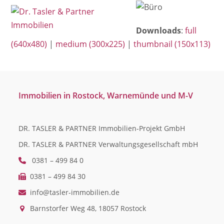
Open
Close
Skip
mobile
mobile
to
Downloads
:
full
menu
menu
content
(640x480)
|
medium (300x225)
|
thumbnail (150x113)
Immobilien in Rostock, Warnemünde und M-V
DR. TASLER & PARTNER Immobilien-Projekt GmbH
DR. TASLER & PARTNER Verwaltungsgesellschaft mbH
0381 – 499 84 0
0381 – 499 84 30
info@tasler-immobilien.de
Barnstorfer Weg 48, 18057 Rostock