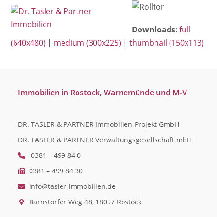
Open
Close
Skip
mobile
mobile
to
Downloads
:
full
menu
menu
content
(640x480)
|
medium (300x225)
|
thumbnail (150x113)
Immobilien in Rostock, Warnemünde und M-V
DR. TASLER & PARTNER Immobilien-Projekt GmbH
DR. TASLER & PARTNER Verwaltungsgesellschaft mbH
0381 – 499 84 0
0381 – 499 84 30
info@tasler-immobilien.de
Barnstorfer Weg 48, 18057 Rostock