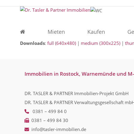
Skip
to
content
Mieten
Kaufen
Ge
Downloads
:
full (640x480)
|
medium (300x225)
|
thu
Immobilien in Rostock, Warnemünde und M
DR. TASLER & PARTNER Immobilien-Projekt GmbH
DR. TASLER & PARTNER Verwaltungsgesellschaft mb
0381 – 499 84 0
0381 – 499 84 30
info@tasler-immobilien.de