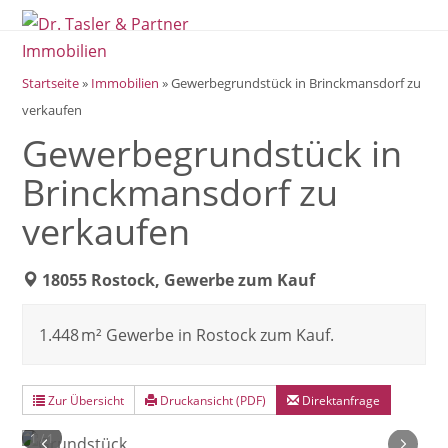
Open
Close
Skip
mobile
mobile
to
menu
menu
content
Startseite
»
Immobilien
»
Gewerbegrundstück in Brinckmansdorf zu
verkaufen
Gewerbegrundstück in
Brinckmansdorf zu
verkaufen
18055 Rostock, Gewerbe zum Kauf
1.448 m² Gewerbe in Rostock zum Kauf.
Zur Übersicht
Druckansicht (PDF)
Direktanfrage
1
/
1