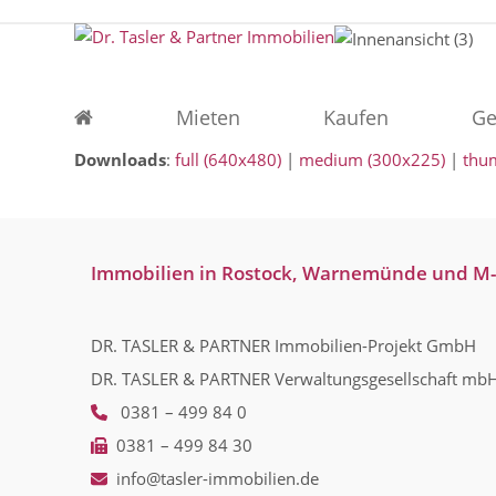
Skip
to
content
Mieten
Kaufen
Ge
Downloads
:
full (640x480)
|
medium (300x225)
|
thu
Immobilien in Rostock, Warnemünde und M
DR. TASLER & PARTNER Immobilien-Projekt GmbH
DR. TASLER & PARTNER Verwaltungsgesellschaft mb
0381 – 499 84 0
0381 – 499 84 30
info@tasler-immobilien.de