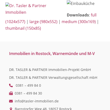
Open
Close
Skip
mobile
mobile
to
Downloads
:
full
menu
menu
content
(1024x577)
|
large (980x552)
|
medium (300x169)
|
thumbnail (150x85)
Immobilien in Rostock, Warnemünde und M-V
DR. TASLER & PARTNER Immobilien-Projekt GmbH
DR. TASLER & PARTNER Verwaltungsgesellschaft mbH
0381 – 499 84 0
0381 – 499 84 30
info@tasler-immobilien.de
Barnstorfer Weg 48, 18057 Rostock