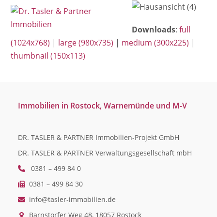
Open
Close
Skip
mobile
mobile
to
Downloads
:
full
menu
menu
content
(1024x768)
|
large (980x735)
|
medium (300x225)
|
thumbnail (150x113)
Immobilien in Rostock, Warnemünde und M-V
DR. TASLER & PARTNER Immobilien-Projekt GmbH
DR. TASLER & PARTNER Verwaltungsgesellschaft mbH
0381 – 499 84 0
0381 – 499 84 30
info@tasler-immobilien.de
Barnstorfer Weg 48, 18057 Rostock