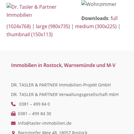
Open
Close
Skip
mobile
mobile
to
Downloads
:
full
menu
menu
content
(1024x768)
|
large (980x735)
|
medium (300x225)
|
thumbnail (150x113)
Immobilien in Rostock, Warnemünde und M-V
DR. TASLER & PARTNER Immobilien-Projekt GmbH
DR. TASLER & PARTNER Verwaltungsgesellschaft mbH
0381 – 499 84 0
0381 – 499 84 30
info@tasler-immobilien.de
Barnstorfer Weg 48, 18057 Rostock