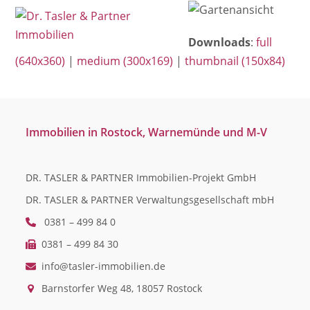
Open
Close
Skip
mobile
mobile
to
Downloads
:
full
menu
menu
content
(640x360)
|
medium (300x169)
|
thumbnail (150x84)
Immobilien in Rostock, Warnemünde und M-V
DR. TASLER & PARTNER Immobilien-Projekt GmbH
DR. TASLER & PARTNER Verwaltungsgesellschaft mbH
0381 – 499 84 0
0381 – 499 84 30
info@tasler-immobilien.de
Barnstorfer Weg 48, 18057 Rostock